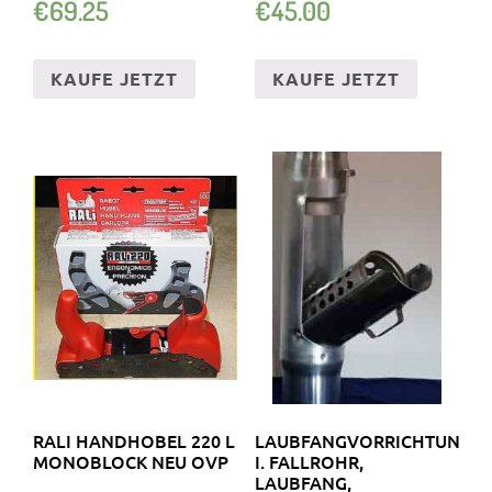
€
69.25
€
45.00
KABEL
KAUFE JETZT
KAUFE JETZT
RALI HANDHOBEL 220 L
LAUBFANGVORRICHTUNG
MONOBLOCK NEU OVP
I. FALLROHR,
LAUBFANG,