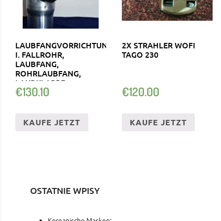
LAUBFANGVORRICHTUNG
2X STRAHLER WOFI
I. FALLROHR,
TAGO 230
LAUBFANG,
ROHRLAUBFANG,
LAUBKLAPPE
€
130.10
€
120.00
KAUFE JETZT
KAUFE JETZT
OSTATNIE WPISY
Koreanische Masken: