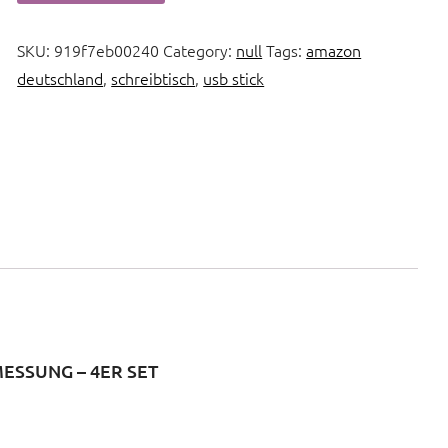
SKU:
919f7eb00240
Category:
null
Tags:
amazon
deutschland
,
schreibtisch
,
usb stick
ESSUNG – 4ER SET