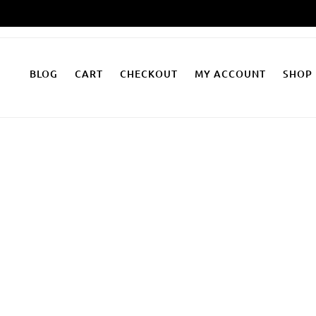
Zum
Inhalt
springen
BLOG
CART
CHECKOUT
MY ACCOUNT
SHOP