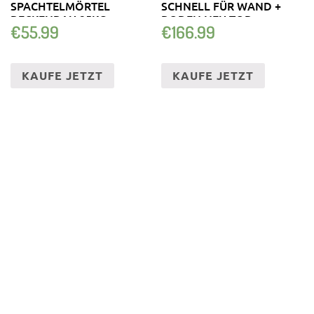
SPACHTELMÖRTEL
SCHNELL FÜR WAND +
BECKENBAU 25KG
BODEN NEU TOP
€
55.99
€
166.99
KAUFE JETZT
KAUFE JETZT