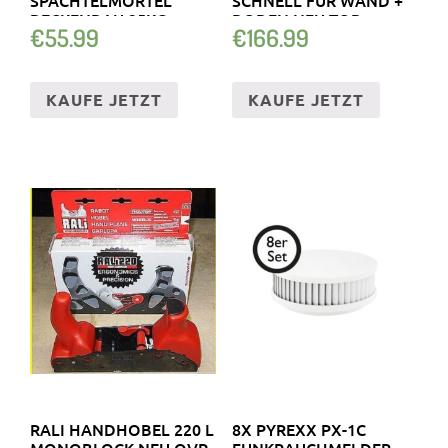
SPACHTELMÖRTEL
SCHNELL FÜR WAND +
BECKENBAU 25KG
BODEN NEU TOP
€
55.99
€
166.99
KAUFE JETZT
KAUFE JETZT
RALI HANDHOBEL 220 L
8X PYREXX PX-1C
MONOBLOCK NEU OVP
FUNKRAUCHMELDER