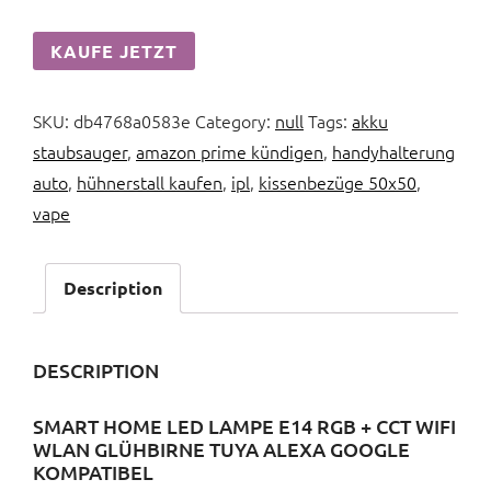
KAUFE JETZT
SKU:
db4768a0583e
Category:
null
Tags:
akku
staubsauger
,
amazon prime kündigen
,
handyhalterung
auto
,
hühnerstall kaufen
,
ipl
,
kissenbezüge 50x50
,
vape
Description
DESCRIPTION
SMART HOME LED LAMPE E14 RGB + CCT WIFI
WLAN GLÜHBIRNE TUYA ALEXA GOOGLE
KOMPATIBEL