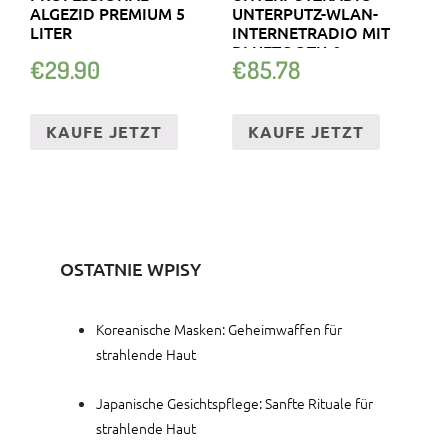
ALGEZID PREMIUM 5
UNTERPUTZ-WLAN-
LITER
INTERNETRADIO MIT
BLUETOOTH &
€
29.90
€
85.78
FARBDISPLAY, DSP
KAUFE JETZT
KAUFE JETZT
OSTATNIE WPISY
Koreanische Masken: Geheimwaffen für
strahlende Haut
Japanische Gesichtspflege: Sanfte Rituale für
strahlende Haut