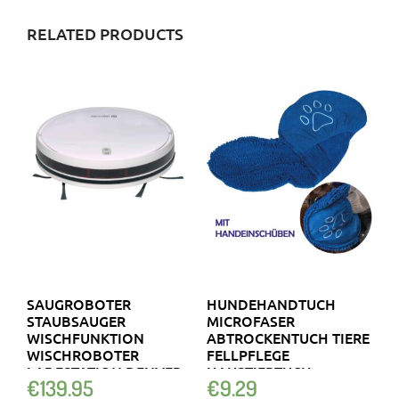
RELATED PRODUCTS
SAUGROBOTER
HUNDEHANDTUCH
STAUBSAUGER
MICROFASER
WISCHFUNKTION
ABTROCKENTUCH TIERE
WISCHROBOTER
FELLPFLEGE
LADESTATION DENVER
HAUSTIERTUCH …
€
139.95
€
9.29
RVC-110