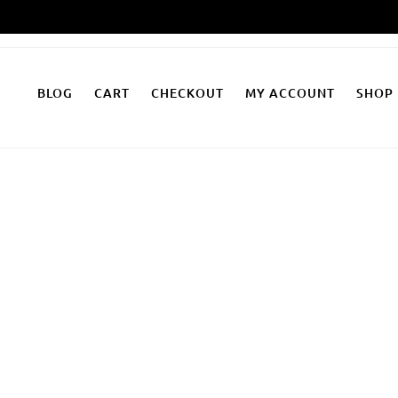
Zum
Inhalt
springen
BLOG
CART
CHECKOUT
MY ACCOUNT
SHOP