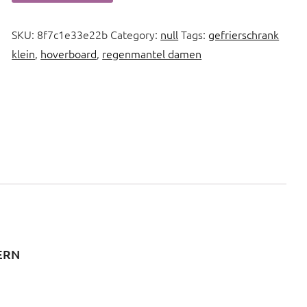
SKU:
8f7c1e33e22b
Category:
null
Tags:
gefrierschrank
klein
,
hoverboard
,
regenmantel damen
BERN