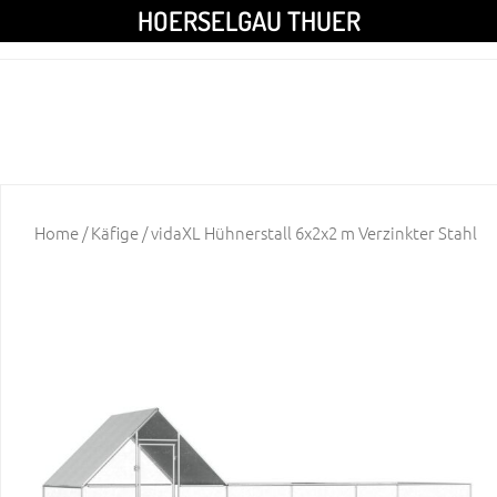
HOERSELGAU THUER
Home
/
Käfige
/ vidaXL Hühnerstall 6x2x2 m Verzinkter Stahl