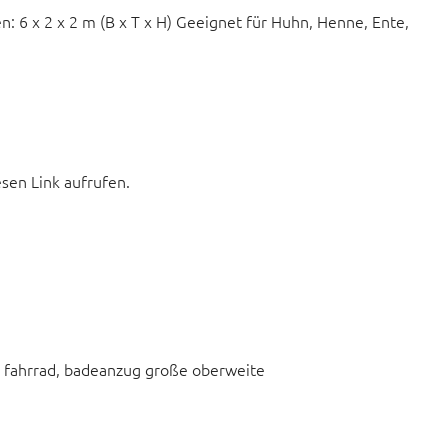
: 6 x 2 x 2 m (B x T x H) Geeignet für Huhn, Henne, Ente,
esen Link aufrufen.
er fahrrad, badeanzug große oberweite