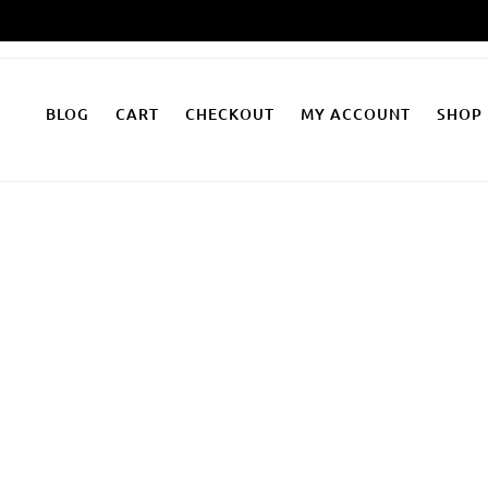
Zum
Inhalt
springen
BLOG
CART
CHECKOUT
MY ACCOUNT
SHOP