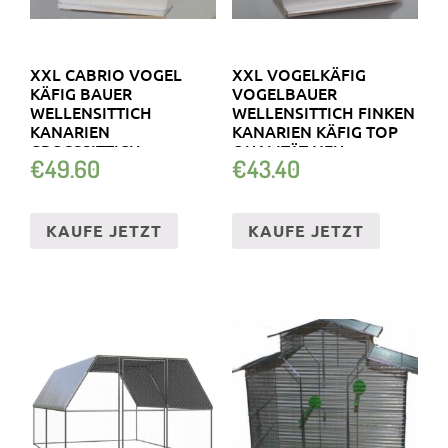
XXL CABRIO VOGEL
XXL VOGELKÄFIG
KÄFIG BAUER
VOGELBAUER
WELLENSITTICH
WELLENSITTICH FINKEN
KANARIEN
KANARIEN KÄFIG TOP
GROSSSITTICH V
QUALITÄT NEU
€
49.60
€
43.40
OGELHAUS LEITER
KAUFE JETZT
KAUFE JETZT