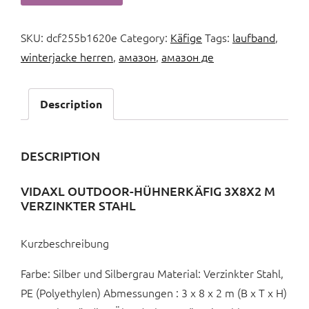
SKU:
dcf255b1620e
Category:
Käfige
Tags:
laufband
,
winterjacke herren
,
амазон
,
амазон де
Description
DESCRIPTION
VIDAXL OUTDOOR-HÜHNERKÄFIG 3X8X2 M
VERZINKTER STAHL
Kurzbeschreibung
Farbe: Silber und Silbergrau Material: Verzinkter Stahl,
PE (Polyethylen) Abmessungen : 3 x 8 x 2 m (B x T x H)