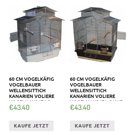
60 CM VOGELKÄFIG
60 CM VOGELKÄFIG
VOGELBAUER
VOGELBAUER
WELLENSITTICH
WELLENSITTICH
KANARIEN VOLIERE
KANARIEN VOLIERE
VOGELHAUS IZA 2
VOGELHAUS IZA OHNE.
€
43.40
€
43.40
OHNE
KAUFE JETZT
KAUFE JETZT