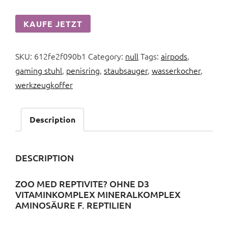
KAUFE JETZT
SKU:
612fe2f090b1
Category:
null
Tags:
airpods
,
gaming stuhl
,
penisring
,
staubsauger
,
wasserkocher
,
werkzeugkoffer
Description
DESCRIPTION
ZOO MED REPTIVITE? OHNE D3
VITAMINKOMPLEX MINERALKOMPLEX
AMINOSÄURE F. REPTILIEN