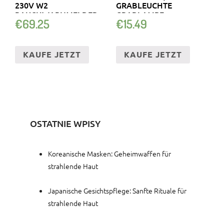
230V W2
GRABLEUCHTE
RAUCHWARNMELDER
GRABLAMPE
€
69.25
€
15.49
KABEL
FRIEDHOFSKERZE
KAUFE JETZT
KAUFE JETZT
OSTATNIE WPISY
Koreanische Masken: Geheimwaffen für
strahlende Haut
Japanische Gesichtspflege: Sanfte Rituale für
strahlende Haut