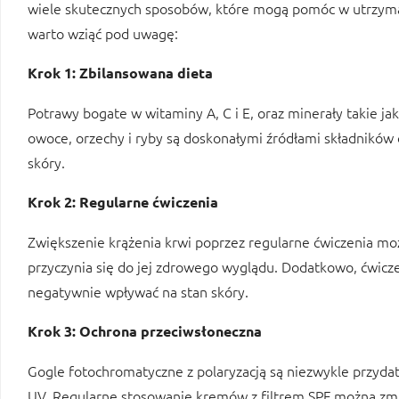
wiele skutecznych sposobów, które mogą pomóc w utrzyman
warto wziąć pod uwagę:
Krok 1: Zbilansowana dieta
Potrawy bogate w witaminy A, C i E, oraz minerały takie j
owoce, orzechy i ryby są doskonałymi źródłami składników 
skóry.
Krok 2: Regularne ćwiczenia
Zwiększenie krążenia krwi poprzez regularne ćwiczenia mo
przyczynia się do jej zdrowego wyglądu. Dodatkowo, ćwicz
negatywnie wpływać na stan skóry.
Krok 3: Ochrona przeciwsłoneczna
Gogle fotochromatyczne z polaryzacją są niezwykle przyd
UV. Regularne stosowanie kremów z filtrem SPF można z