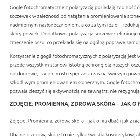
Gogle fotochromatyczne z polaryzacją posiadają zdolność
soczewek w zależności od natężenia promieniowania słone
nadmiernym nasłonecznieniem, a co za tym idzie – redukuj
skóry powiek. Dodatkowo, polaryzacja soczewek eliminuje o
zmęczenie oczu, co przekłada się na ogólną poprawę samop
Korzystanie z gogli fotochromatycznych z polaryzacją jest
przede wszystkim stanowi istotną ochronę dla naszych oczu 
outdoorowe, czy po prostu spędzasz czas na świeżym powi
szkodliwym promieniowaniem słonecznym. Gogle fotochrom
pozwala cieszyć się aktywnością na zewnątrz, nie rezygnując
ZDJĘCIE: PROMIENNA, ZDROWA SKÓRA – JAK O N
Zdjęcie: Promienna, zdrowa skóra – jak o nią dbać i jak z ni
Dbanie o zdrową skórę to nie tylko kwestia kosmetyków, al