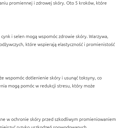
iu promiennej i zdrowej skóry. Oto 5 kroków, które
ak cynk i selen mogą wspomóc zdrowie skóry. Warzywa,
odżywczych, które wspierają elastyczność i promienistość
że wspomóc dotlenienie skóry i usunąć toksyny, co
enia mogą pomóc w redukcji stresu, który może
atne w ochronie skóry przed szkodliwym promieniowaniem
mniejszyć ryzyko uszkodzeń spowodowanych