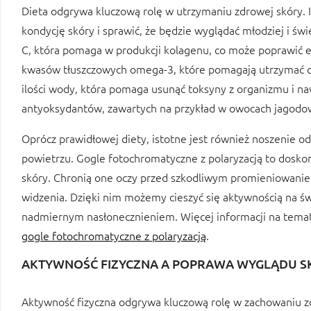
Dieta odgrywa kluczową rolę w utrzymaniu zdrowej skóry. 
kondycję skóry i sprawić, że będzie wyglądać młodziej i św
C, która pomaga w produkcji kolagenu, co może poprawić e
kwasów tłuszczowych omega-3, które pomagają utrzymać od
ilości wody, która pomaga usunąć toksyny z organizmu i na
antyoksydantów, zawartych na przykład w owocach jagodo
Oprócz prawidłowej diety, istotne jest również noszenie
powietrzu. Gogle fotochromatyczne z polaryzacją to doskon
skóry. Chronią one oczy przed szkodliwym promieniowaniem 
widzenia. Dzięki nim możemy cieszyć się aktywnością na ś
nadmiernym nasłonecznieniem. Więcej informacji na temat 
gogle fotochromatyczne z polaryzacją
.
AKTYWNOŚĆ FIZYCZNA A POPRAWA WYGLĄDU SK
Aktywność fizyczna odgrywa kluczową rolę w zachowaniu z