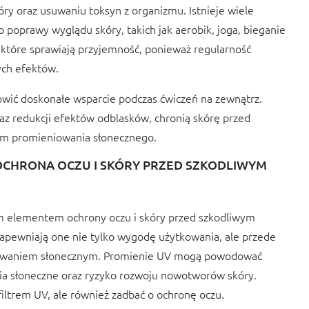
óry oraz usuwaniu toksyn z organizmu. Istnieje wiele
o poprawy wyglądu skóry, takich jak aerobik, joga, bieganie
, które sprawiają przyjemność, ponieważ regularność
ych efektów.
owić doskonałe wsparcie podczas ćwiczeń na zewnątrz.
z redukcji efektów odblasków, chronią skórę przed
ym promieniowania słonecznego.
OCHRONA OCZU I SKÓRY PRZED SZKODLIWYM
m elementem ochrony oczu i skóry przed szkodliwym
apewniają one nie tylko wygodę użytkowania, ale przede
iowaniem słonecznym. Promienie UV mogą powodować
zenia słoneczne oraz ryzyko rozwoju nowotworów skóry.
filtrem UV, ale również zadbać o ochronę oczu.