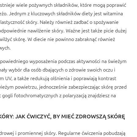
Istnieje wiele pożywnych składników, które mogą poprawić
ieżo. Jednym z kluczowych składników diety jest witamina
lastyczność skóry. Należy również zadbać o spożywanie
powiednie nawilżenie skóry. Ważne jest także picie dużej
wilżyć skórę. W diecie nie powinno zabraknąć również
wych.
 odpowiedniego wyposażenia podczas aktywności na świeżym
ały wybór dla osób dbających o zdrowie swoich oczu i
UV, a także redukują olśnienia i poprawiają kontrast
wieżym powietrzu, jednocześnie zabezpieczając skórę przed
gogli fotochromatycznych z polaryzacją znajdziesz na
ÓRY: JAK ĆWICZYĆ, BY MIEĆ ZDROWSZĄ SKÓRĘ
drowej i promiennej skóry. Regularne ćwiczenia pobudzają