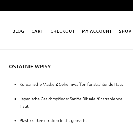
Zum
Inhalt
springen
BLOG
CART
CHECKOUT
MY ACCOUNT
SHOP
OSTATNIE WPISY
Koreanische Masken: Geheimwaffen für strahlende Haut
Japanische Gesichtspflege: Sanfte Rituale für strahlende
Haut
Plastikkarten drucken leicht gemacht