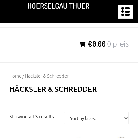
Zum
HOERSELGAU THUER
Inhalt
springen
€0.00
0 preis
Home
/ Häcksler & Schredder
HÄCKSLER & SCHREDDER
Showing all 3 results