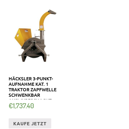
HÄCKSLER 3-PUNKT-
AUFNAHME KAT. 1
TRAKTOR ZAPFWELLE
SCHWENKBAR
AUSWURFSCHACHT
€
1,737.40
ÄSTE Ø10
KAUFE JETZT