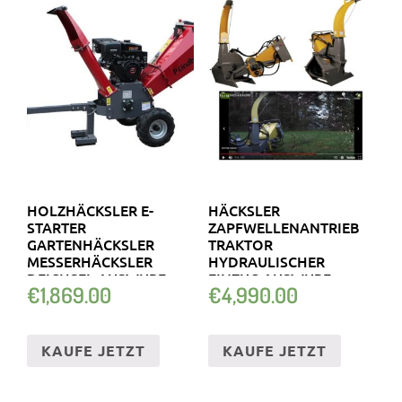
HOLZHÄCKSLER E-
HÄCKSLER
STARTER
ZAPFWELLENANTRIEB
GARTENHÄCKSLER
TRAKTOR
MESSERHÄCKSLER
HYDRAULISCHER
DEICHSEL AUSWURF
EINZUG AUSWURF
€
1,869.00
€
4,990.00
FLEXIBEL
SCHWENKBAR ÄSTE
Ø150M
KAUFE JETZT
KAUFE JETZT