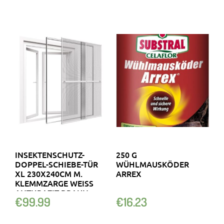
INSEKTENSCHUTZ-
250 G
DOPPEL-SCHIEBE-TÜR
WÜHLMAUSKÖDER
XL 230X240CM M.
ARREX
KLEMMZARGE WEISS A
NTHRAZIT BRAUN
€
99.99
€
16.23