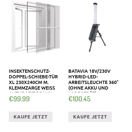
INSEKTENSCHUTZ-
BATAVIA 18V/230V
DOPPEL-SCHIEBE-TÜR
HYBRID-LED-
XL 230X240CM M.
ARBEITSLEUCHTE 360°
KLEMMZARGE WEISS A
(OHNE AKKU UND
NTHRAZIT BRAUN
LADEGERÄT)
€
99.99
€
100.45
KAUFE JETZT
KAUFE JETZT