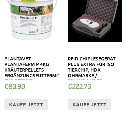
PLANTAVET
RFID CHIPLESEGERÄT
PLANTAFERM P 4KG
PLUS EXTRA FÜR ISO
KRÄUTERPELLETS
TIERCHIP, HDX
ERGÄNZUNGSFUTTERMITTEL
OHRMARKE /
FÜR PFERDE
TRANSPONDER
€
93.90
€
222.73
KAUFE JETZT
KAUFE JETZT