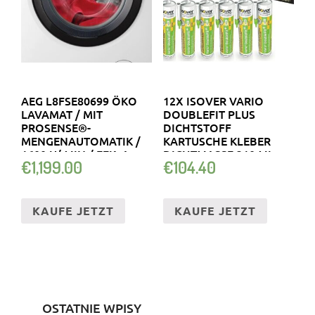
AEG L8FSE80699 ÖKO
12X ISOVER VARIO
LAVAMAT / MIT
DOUBLEFIT PLUS
PROSENSE®-
DICHTSTOFF
MENGENAUTOMATIK /
KARTUSCHE KLEBER
1600 U/ MIN / EEK: A
DICHTMASSE 310 ML
€
1,199.00
€
104.40
KAUFE JETZT
KAUFE JETZT
OSTATNIE WPISY