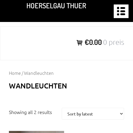
Zum
HOERSELGAU THUER
Inhalt
springen
€0.00
0 preis
Home
/ Wandleuchten
WANDLEUCHTEN
Showing all 2 results