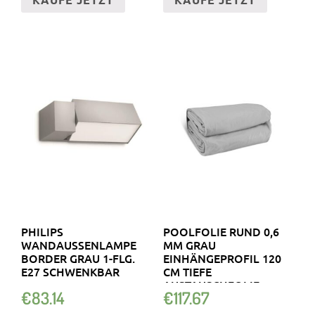
PHILIPS
POOLFOLIE RUND 0,6
WANDAUSSENLAMPE B
MM GRAU
ORDER GRAU 1-FLG. E
EINHÄNGEPROFIL 120
27 SCHWENKBAR
CM TIEFE
AUSTAUSCHFOLIE
€
83.14
€
117.67
INNENHÜLLE