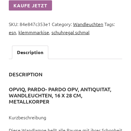
KAUFE JETZT
SKU:
84e847c353e1
Category:
Wandleuchten
Tags:
esn
,
klemmmarkise
,
schuhregal schmal
Description
DESCRIPTION
OPVIQ, PARDO- PARDO OPV, ANTIQUITAT,
WANDLEUCHTEN, 16 X 28 CM,
METALLKORPER
Kurzbeschreibung
Diese Wandlampe hellt alle Raume mit ihrer Schonheit