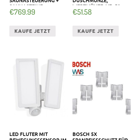
SAUNASTEINE
WERTMÜNZE, VE=50
€
769.99
€
51.58
KAUFE JETZT
KAUFE JETZT
LED FLUTER MIT
BOSCH 5X
BEWEGUNGSSENSOR IM
SPANREISSSCHUTZ FÜR A