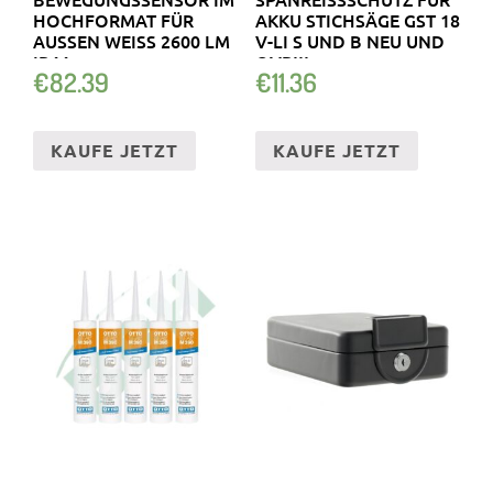
HOCHFORMAT FÜR
KKU STICHSÄGE GST 18 V
AUSSEN WEISS 2600 LM IP
-LI S UND B NEU UND O
44
VP!!!
€
82.39
€
11.36
KAUFE JETZT
KAUFE JETZT