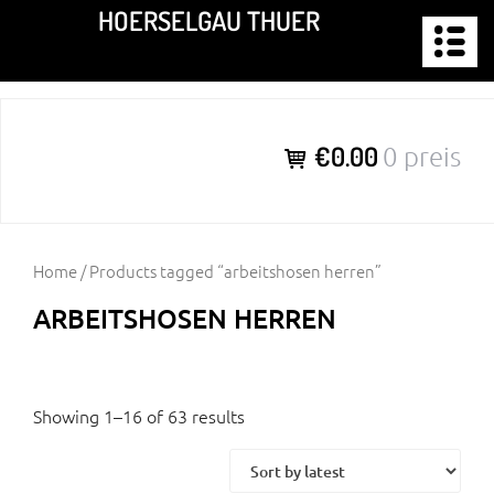
Zum
HOERSELGAU THUER
Inhalt
springen
€0.00
0 preis
Home
/ Products tagged “arbeitshosen herren”
ARBEITSHOSEN HERREN
Showing 1–16 of 63 results