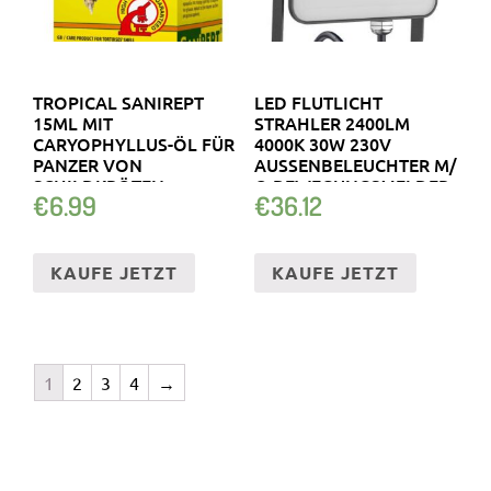
TROPICAL SANIREPT
LED FLUTLICHT
15ML MIT
STRAHLER 2400LM
CARYOPHYLLUS-ÖL FÜR
4000K 30W 230V
PANZER VON
AUSSENBELEUCHTER M/ O
SCHILDKRÖTEN
BEWEGUNGSMELDER
€
6.99
€
36.12
TERRARIUM
KAUFE JETZT
KAUFE JETZT
1
2
3
4
→