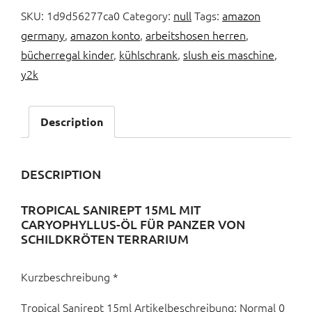
SKU:
1d9d56277ca0
Category:
null
Tags:
amazon
germany
,
amazon konto
,
arbeitshosen herren
,
bücherregal kinder
,
kühlschrank
,
slush eis maschine
,
y2k
Description
DESCRIPTION
TROPICAL SANIREPT 15ML MIT
CARYOPHYLLUS-ÖL FÜR PANZER VON
SCHILDKRÖTEN TERRARIUM
Kurzbeschreibung *
Tropical Sanirept 15ml Artikelbeschreibung: Normal 0