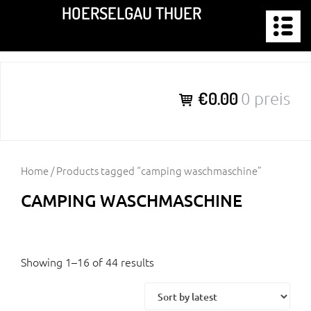
Zum
HOERSELGAU THUER
Inhalt
springen
€0.00
0 preis
Home
/ Products tagged “camping waschmaschine”
CAMPING WASCHMASCHINE
Showing 1–16 of 44 results