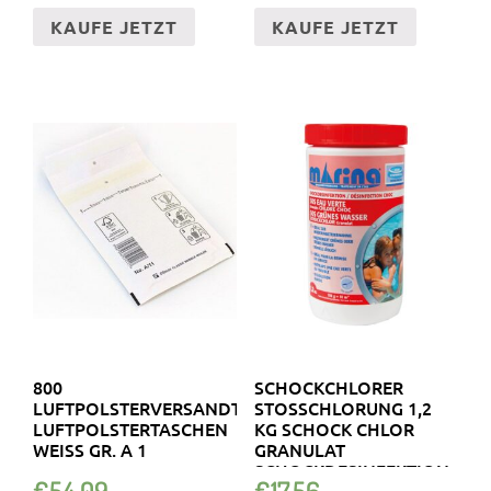
KAUFE JETZT
KAUFE JETZT
800
SCHOCKCHLORER
LUFTPOLSTERVERSANDTASCHEN
STOSSCHLORUNG 1,2 K
LUFTPOLSTERTASCHEN
G SCHOCK CHLOR G
WEISS GR. A 1
RANULAT S
CHOCKDESINFEKTION A
€
54.09
€
17.56