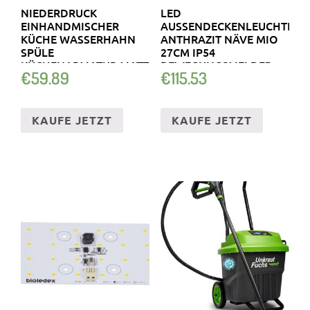
NIEDERDRUCK
LED
EINHANDMISCHER
AUSSENDECKENLEUCHTE A
KÜCHE WASSERHAHN
NTHRAZIT NÄVE MIO 2
SPÜLE
7CM IP54 B
KÜCHENARMATUR MATT
EWEGUNGSMELDER E
€
59.89
€
115.53
WEISS
CKIG
KAUFE JETZT
KAUFE JETZT