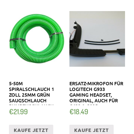
5-50M
ERSATZ-MIKROFON FÜR
SPIRALSCHLAUCH 1
LOGITECH G933
ZOLL 25MM GRÜN
GAMING HEADSET,
SAUGSCHLAUCH
ORIGINAL, AUCH FÜR
PUMPENSCHLAUCH
G633 & G935
€
21.99
€
18.49
ANSAUGSCHLAUCH
KAUFE JETZT
KAUFE JETZT