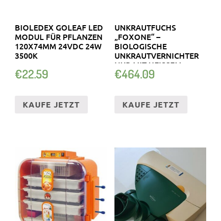
BIOLEDEX GOLEAF LED
UNKRAUTFUCHS
MODUL FÜR PFLANZEN
„FOXONE“ –
120X74MM 24VDC 24W
BIOLOGISCHE
3500K
UNKRAUTVERNICHTER
NUR MIT HEISSEM W
€
22.59
€
464.09
ASSER
KAUFE JETZT
KAUFE JETZT