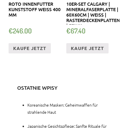
ROTO INNENFUTTER
10ER-SET CALGARY |
KUNSTSTOFF WEISS 400 M
MINERALFASERPLATTE |
M
60X60CM | WEISS | R
ASTERDECKENPLATTEN |
FEINK
€
246.00
€
67.40
KAUFE JETZT
KAUFE JETZT
OSTATNIE WPISY
Koreanische Masken: Geheimwaffen für
strahlende Haut
Japanische Gesichtspflege: Sanfte Rituale für