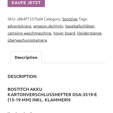
KAUFE JETZT
SKU:
c8b4f7337bd4
Category:
Sonstige
Tags:
adventskranz
,
amazon.de/mytv
,
baseballschläger
,
camping waschmaschine
,
hover board
,
kleiderstange
,
überwachungskamera
Description
DESCRIPTION
BOSTITCH AKKU
KARTONVERSCHLUSSHEFTER DSA-3519-E
(15-19 MM) INKL. KLAMMERN