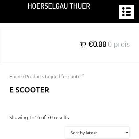
Zum
HOERSELGAU THUER
Inhalt
springen
€0.00
0 preis
Home
/ Products tagged “e scooter”
E SCOOTER
Showing 1–16 of 70 results