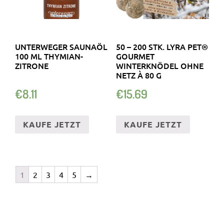
UNTERWEGER SAUNAÖL
50 – 200 STK. LYRA PET®
100 ML THYMIAN-
GOURMET
ZITRONE
WINTERKNÖDEL OHNE
NETZ À 80 G
€
8.11
€
15.69
KAUFE JETZT
KAUFE JETZT
1
2
3
4
5
→