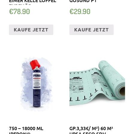
ZUBEHÖR
€
78.90
€
29.90
KAUFE JETZT
KAUFE JETZT
750 – 18000 ML
GP.3,33€/ M²) 60 M²
IPERON®
URSA SECO SDV