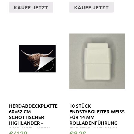
KAUFE JETZT
KAUFE JETZT
HERDABDECKPLATTE
10 STÜCK
60×52 CM
ENDSTABGLEITER WEISS F
SCHOTTISCHER
ÜR 14 MM R
HIGHLANDER –
OLLADENFÜHRUNG E
SCHWARZ – HORN
NDSTAB. AKTION 22
€
41.29
€
8.26