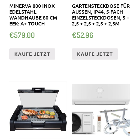
MINERVA 800 INOX
GARTENSTECKDOSE FÜR
EDELSTAHL
AUSSEN, IP44, 5-FACH E
WANDHAUBE 80 CM
INZELSTECKDOSEN, 5 + 2
EEK: A+ TOUCH
,5 + 2,5 + 2,5 + 2,5M
CONTROL LED
€
579.00
€
52.96
BELEUCHTUNG
KAUFE JETZT
KAUFE JETZT