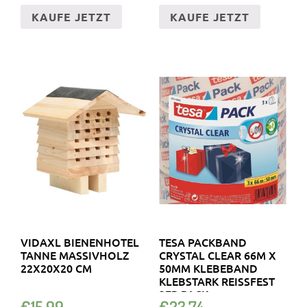
KAUFE JETZT
KAUFE JETZT
VIDAXL BIENENHOTEL
TESA PACKBAND
TANNE MASSIVHOLZ
CRYSTAL CLEAR 66M X
22X20X20 CM
50MM KLEBEBAND
KLEBSTARK REISSFEST 3
ER PACK
€
15.99
€
23.74