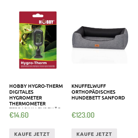
HOBBY HYGRO-THERM
KNUFFELWUFF
DIGITALES
ORTHOPÄDISCHES
HYGROMETER
HUNDEBETT SANFORD
THERMOMETER
TERRARIUM ZUBEHÖR
€
14.60
€
123.00
TERRARISTIK
KAUFE JETZT
KAUFE JETZT