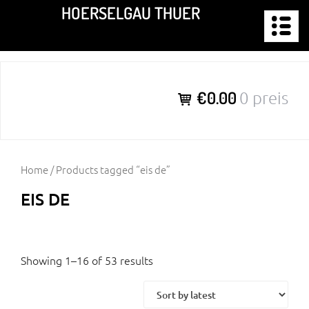
Zum
HOERSELGAU THUER
Inhalt
springen
€0.00
0 preis
Home
/ Products tagged “eis de”
EIS DE
Showing 1–16 of 53 results