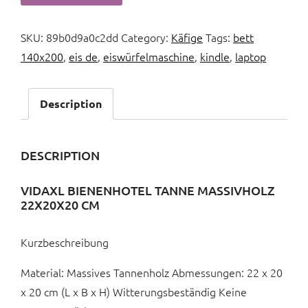
SKU:
89b0d9a0c2dd
Category:
Käfige
Tags:
bett
140x200
,
eis de
,
eiswürfelmaschine
,
kindle
,
laptop
Description
DESCRIPTION
VIDAXL BIENENHOTEL TANNE MASSIVHOLZ
22X20X20 CM
Kurzbeschreibung
Material: Massives Tannenholz Abmessungen: 22 x 20
x 20 cm (L x B x H) Witterungsbeständig Keine