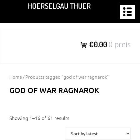
Zum
HOERSELGAU THUER
Inhalt
springen
€0.00
0 preis
Home
/ Products tagged “god of war ragnarok”
GOD OF WAR RAGNAROK
Showing 1–16 of 61 results