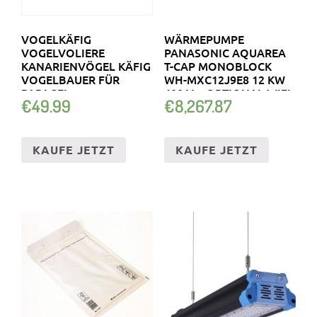
VOGELKÄFIG
WÄRMEPUMPE
VOGELVOLIERE
PANASONIC AQUAREA
KANARIENVÖGEL KÄFIG
T-CAP MONOBLOCK
VOGELBAUER FÜR
WH-MXC12J9E8 12 KW
PAPAGEI
400 V + OPTIONAL WIFI
€
49.99
€
8,267.87
WELLENSITTICH
KAUFE JETZT
KAUFE JETZT