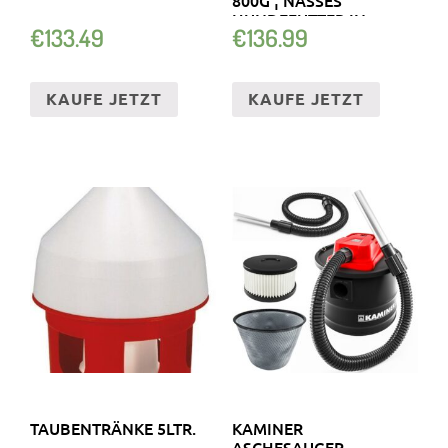
HUNDEFUTTER IN
€
133.49
€
136.99
DOSEN
KAUFE JETZT
KAUFE JETZT
TAUBENTRÄNKE 5LTR.
KAMINER
ASCHESAUGER