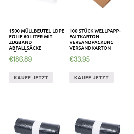
1500 MÜLLBEUTEL LDPE
100 STÜCK WELLPAPP-
FOLIE 60 LITER MIT
FALTKARTON
ZUGBAND
VERSANDPACKUNG
ABFALLSÄCKE
VERSANDKARTON
MÜLLSÄCKE SCHWARZ
PAPPKARTON
€
186.89
€
33.95
FALTPAPPE
KAUFE JETZT
KAUFE JETZT