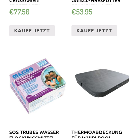
SPORTRASEN
SONNENBLUMEN
€
77.50
€
53.95
SPIELRASEN
KAUFE JETZT
KAUFE JETZT
SOS TRÜBES WASSER
THERMOABDECKUNG
FLOCKUNGSMITTEL
FÜR WHIRLPOOL