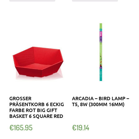
GROSSER P
ARCADIA – BIRD LAMP –
RÄSENTKORB 6 ECKIG F
T5, 8W (300MM 16MM)
ARBE ROT BIG GIFT B
ASKET 6 SQUARE RED
€
165.95
€
19.14