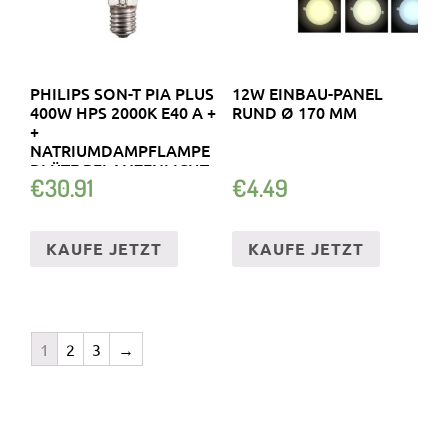
PHILIPS SON-T PIA PLUS
12W EINBAU-PANEL
400W HPS 2000K E40 A +
RUND Ø 170 MM
+
NATRIUMDAMPFLAMPE
BLÜTE PFLANZENLICHT
€
30.91
€
4.49
KAUFE JETZT
KAUFE JETZT
1
2
3
→