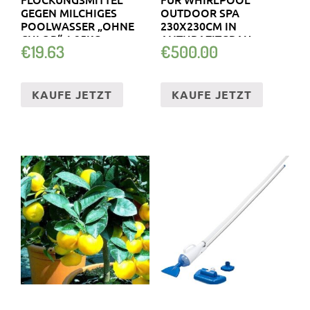
GEGEN MILCHIGES
OUTDOOR SPA
POOLWASSER „OHNE
230X230CM IN
CHLOR“ 1,25KG
ANTHRAZITGRAU
€
19.63
€
500.00
AUSSENWHIRLPOOL
KAUFE JETZT
KAUFE JETZT