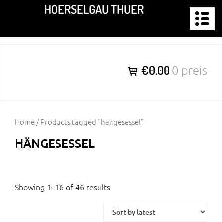
Zum
HOERSELGAU THUER
Inhalt
springen
€0.00
0 preis
Home
/ Products tagged “hängesessel”
HÄNGESESSEL
Showing 1–16 of 46 results