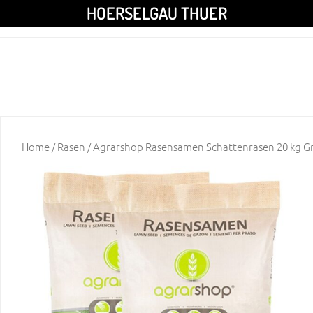
HOERSELGAU THUER
Home
/
Rasen
/ Agrarshop Rasensamen Schattenrasen 20 kg G