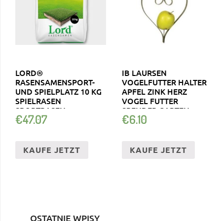
LORD®
IB LAURSEN
RASENSAMENSPORT-
VOGELFUTTER HALTER
UND SPIELPLATZ 10 KG
APFEL ZINK HERZ
SPIELRASEN
VOGEL FUTTER
SPORTRASEN
SPENDER GARTEN
€
47.07
€
6.10
GRASSAMEN
HÄNGEN
KAUFE JETZT
KAUFE JETZT
OSTATNIE WPISY