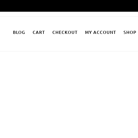
Zum
Inhalt
springen
BLOG
CART
CHECKOUT
MY ACCOUNT
SHOP