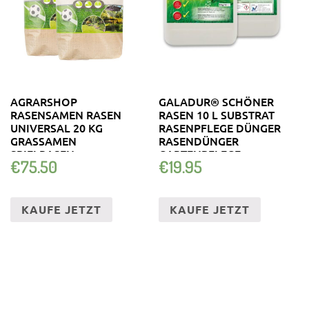
AGRARSHOP
GALADUR® SCHÖNER
RASENSAMEN RASEN
RASEN 10 L SUBSTRAT
UNIVERSAL 20 KG
RASENPFLEGE DÜNGER
GRASSAMEN
RASENDÜNGER
SPIELRASEN
GARTENPFLEGE
€
75.50
€
19.95
SPORTRASEN
KAUFE JETZT
KAUFE JETZT