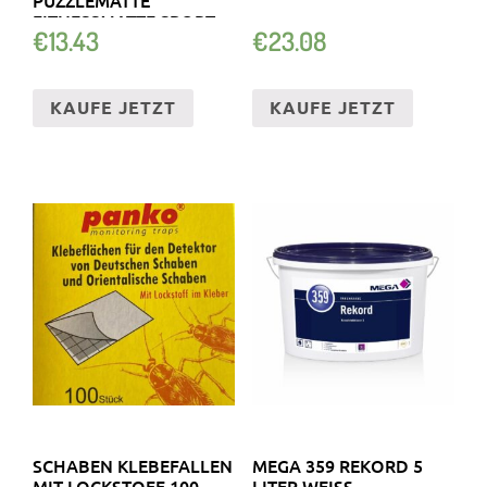
FITNESSMATTE SPORT
€
13.43
€
23.08
KAUFE JETZT
KAUFE JETZT
SCHABEN KLEBEFALLEN
MEGA 359 REKORD 5
MIT LOCKSTOFF 100
LITER WEISS