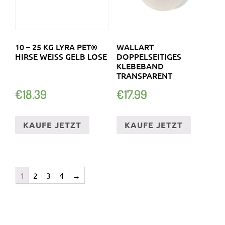
10 – 25 KG LYRA PET®
WALLART
HIRSE WEISS GELB LOSE
DOPPELSEITIGES
KLEBEBAND
TRANSPARENT
€
18.39
€
17.99
KAUFE JETZT
KAUFE JETZT
1
2
3
4
→