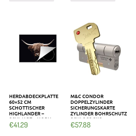
HERDABDECKPLATTE
M&C CONDOR
60×52 CM
DOPPELZYLINDER
SCHOTTISCHER
SICHERUNGSKARTE
HIGHLANDER –
ZYLINDER BOHRSCHUTZ
SCHWARZ – HORN
SCHLOSS SKG
€
41.29
€
57.88