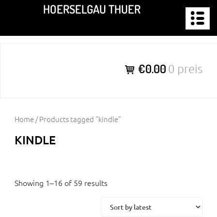
Zum
HOERSELGAU THUER
Inhalt
springen
€0.00
0 preis
Home
/ Products tagged “kindle”
KINDLE
Showing 1–16 of 59 results