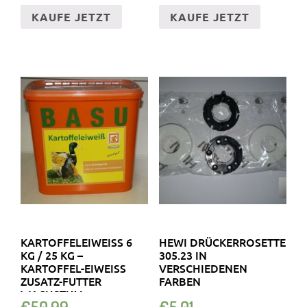
KAUFE JETZT
KAUFE JETZT
KARTOFFELEIWEISS 6 K
HEWI DRÜCKERROSETTE
G / 25 KG – K
305.23 IN
ARTOFFEL-EIWEISS ZU
VERSCHIEDENEN
SATZ-FUTTER WA
FARBEN
CHSTUM LE
€
50.99
€
5.01