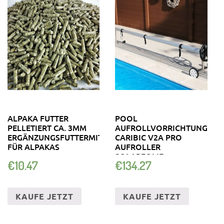
ALPAKA FUTTER
POOL
PELLETIERT CA. 3MM
AUFROLLVORRICHTUNG
ERGÄNZUNGSFUTTERMITTEL
CARIBIC V2A PRO
FÜR ALPAKAS
AUFROLLER
SOLARFOLIE
€
10.47
€
134.27
POOLABDECKUNG
SOLAR
KAUFE JETZT
KAUFE JETZT