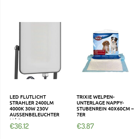
LED FLUTLICHT
TRIXIE WELPEN-
STRAHLER 2400LM
UNTERLAGE NAPPY-
4000K 30W 230V
STUBENREIN 40X60CM –
AUSSENBELEUCHTER M
7ER
/ O B
€
36.12
€
3.87
EWEGUNGSMELDER