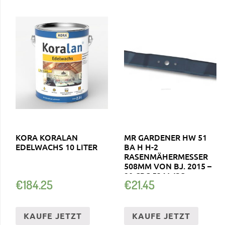
KORA KORALAN
MR GARDENER HW 51
EDELWACHS 10 LITER
BA H H-2
RASENMÄHERMESSER
508MM VON BJ. 2015 –
20 CRC 534 WSQ
€
184.25
€
21.45
KAUFE JETZT
KAUFE JETZT