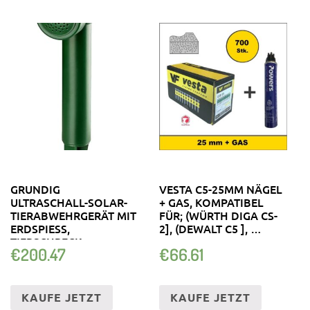
GRUNDIG
VESTA C5-25MM NÄGEL
ULTRASCHALL-SOLAR-
+ GAS, KOMPATIBEL
TIERABWEHRGERÄT MIT
FÜR; (WÜRTH DIGA CS-
ERDSPIESS, T
2], (DEWALT C5 ], …
IERSCHRECK T
€
200.47
€
66.61
IERABWEHR
KAUFE JETZT
KAUFE JETZT