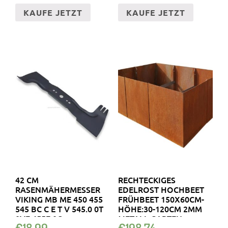
KAUFE JETZT
KAUFE JETZT
42 CM
RECHTECKIGES
RASENMÄHERMESSER
EDELROST HOCHBEET
VIKING MB ME 450 455
FRÜHBEET 150X60CM-
545 BC C E T V 545.0 0T
HÖHE:30-120CM 2MM
0VE 455E 0C
METALL GARTEN
€
18.99
€
198.74