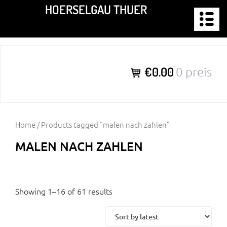
Zum
HOERSELGAU THUER
Inhalt
springen
€0.00
0 preis
Home
/ Products tagged “malen nach zahlen”
MALEN NACH ZAHLEN
Showing 1–16 of 61 results