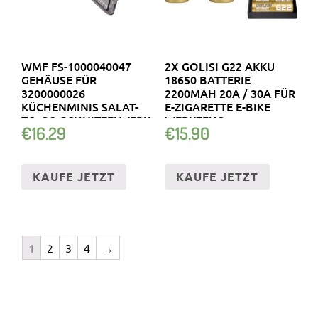
WMF FS-1000040047
2X GOLISI G22 AKKU
GEHÄUSE FÜR
18650 BATTERIE
3200000026
2200MAH 20A / 30A FÜR
KÜCHENMINIS SALAT-
E-ZIGARETTE E-BIKE
TO-GO SCHNITZELWERK
WERKZEUG
€
16.29
€
15.90
KAUFE JETZT
KAUFE JETZT
1
2
3
4
→