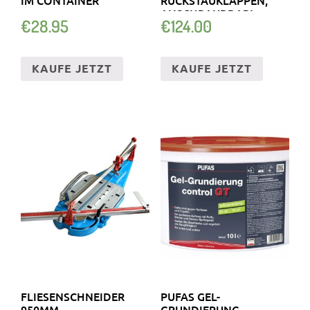
ANSCHRAUBBAR!
€
28.95
€
124.00
MKWSELFID ANTHRAZIT
KAUFE JETZT
KAUFE JETZT
FLIESENSCHNEIDER
PUFAS GEL-
950MM
GRUNDIERUNG