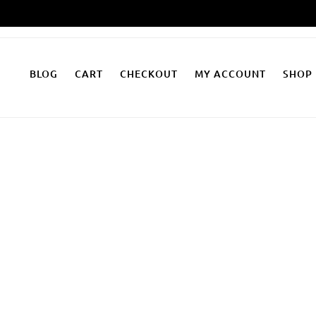
Zum
Inhalt
springen
BLOG
CART
CHECKOUT
MY ACCOUNT
SHOP