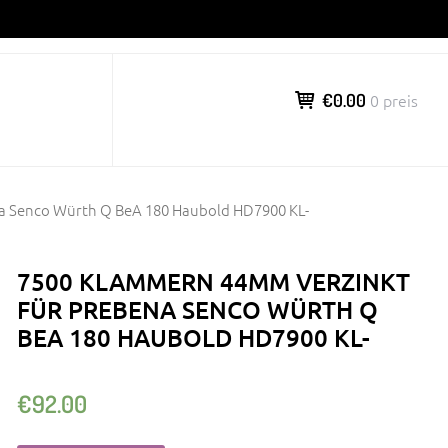
€0.00
0 preis
a Senco Würth Q BeA 180 Haubold HD7900 KL-
7500 KLAMMERN 44MM VERZINKT
FÜR PREBENA SENCO WÜRTH Q
BEA 180 HAUBOLD HD7900 KL-
€
92.00