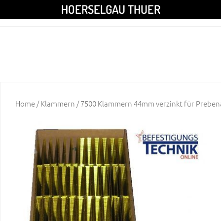
HOERSELGAU THUER
Home
/
Klammern
/ 7500 Klammern 44mm verzinkt für Preben