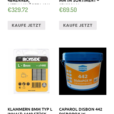
METALLKNÖPFE WOK
071330141
€
329.72
€
69.50
4KW + AUFSATZ
KAUFE JETZT
KAUFE JETZT
KLAMMERN 8MM TYP L
CAPAROL DISBON 442
INHALT: 1440 STÜCK
DISBOPOX W