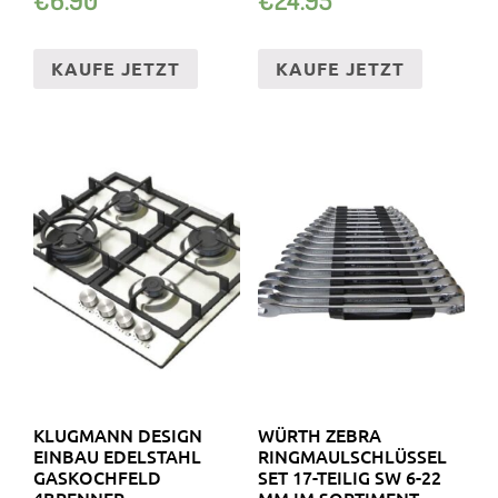
STELLMITTEL
WEICH
KAUFE JETZT
KAUFE JETZT
KLUGMANN DESIGN
WÜRTH ZEBRA
EINBAU EDELSTAHL
RINGMAULSCHLÜSSEL
GASKOCHFELD
SET 17-TEILIG SW 6-22
4BRENNER,
MM IM SORTIMENT –