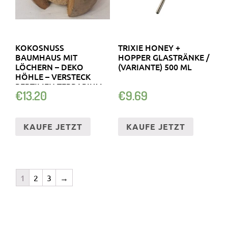
KOKOSNUSS
TRIXIE HONEY +
BAUMHAUS MIT
HOPPER GLASTRÄNKE /
LÖCHERN – DEKO
(VARIANTE) 500 ML
HÖHLE – VERSTECK
REPTILIEN TERRARIUM
€
13.20
€
9.69
KAUFE JETZT
KAUFE JETZT
1
2
3
→