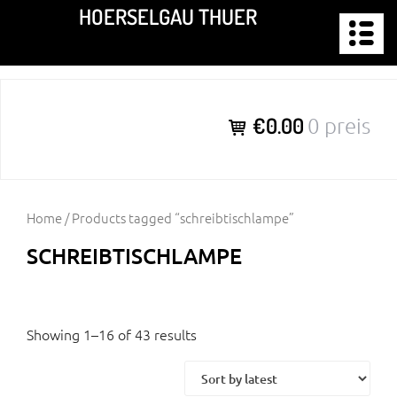
Zum
HOERSELGAU THUER
Inhalt
springen
€0.00
0 preis
Home
/ Products tagged “schreibtischlampe”
SCHREIBTISCHLAMPE
Showing 1–16 of 43 results