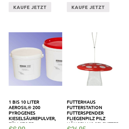
KAUFE JETZT
KAUFE JETZT
1 BIS 10 LITER
FUTTERHAUS
AEROSIL® 200
FUTTERSTATION
PYROGENES
FUTTERSPENDER
KIESELSÄUREPULVER,
FLIEGENPILZ PILZ
FÜLLSTOFF,
HÄNGEN VOGELFUTTER
€
6.90
€
24.95