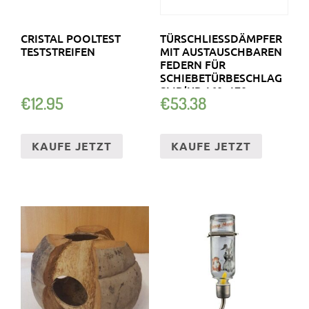
CRISTAL POOLTEST
TÜRSCHLIESSDÄMPFER M
TESTSTREIFEN
IT AUSTAUSCHBAREN F
EDERN FÜR S
CHIEBETÜRBESCHLAG S
LID’UP 160, 170,
€
12.95
€
53.38
KAUFE JETZT
KAUFE JETZT