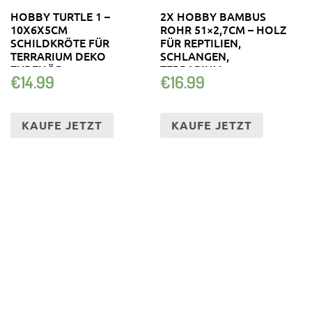
HOBBY TURTLE 1 –
2X HOBBY BAMBUS
10X6X5CM
ROHR 51×2,7CM – HOLZ
SCHILDKRÖTE FÜR
FÜR REPTILIEN,
TERRARIUM DEKO
SCHLANGEN,
ZUBEHÖR
TERRARIUM
€
14.99
€
16.99
SCHILDKRÖTEN
KAUFE JETZT
KAUFE JETZT