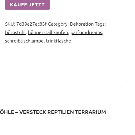
KAUFE JETZT
SKU:
7d39a27ac83f
Category:
Dekoration
Tags:
bürostuhl
,
hühnerstall kaufen
,
parfumdreams
,
schreibtischlampe
,
trinkflasche
HLE – VERSTECK REPTILIEN TERRARIUM