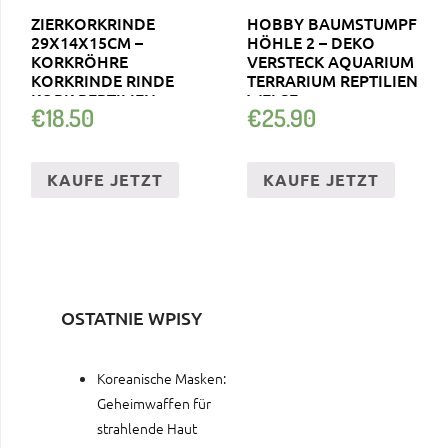
ZIERKORKRINDE
HOBBY BAUMSTUMPF
29X14X15CM –
HÖHLE 2 – DEKO
KORKRÖHRE
VERSTECK AQUARIUM
KORKRINDE RINDE
TERRARIUM REPTILIEN
KORK REPTILIEN,
WELSE
€
18.50
€
25.90
TERRARIUM
KAUFE JETZT
KAUFE JETZT
OSTATNIE WPISY
Koreanische Masken:
Geheimwaffen für
strahlende Haut