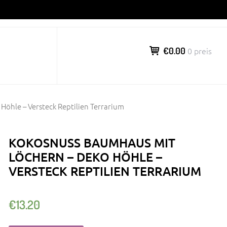
€0.00
0 preis
öhle – Versteck Reptilien Terrarium
KOKOSNUSS BAUMHAUS MIT
LÖCHERN – DEKO HÖHLE –
VERSTECK REPTILIEN TERRARIUM
€
13.20