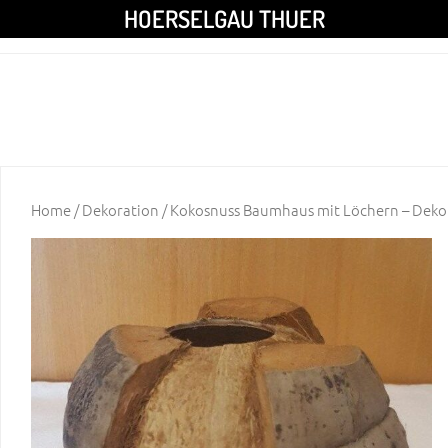
HOERSELGAU THUER
Home
/
Dekoration
/ Kokosnuss Baumhaus mit Löchern – Deko H