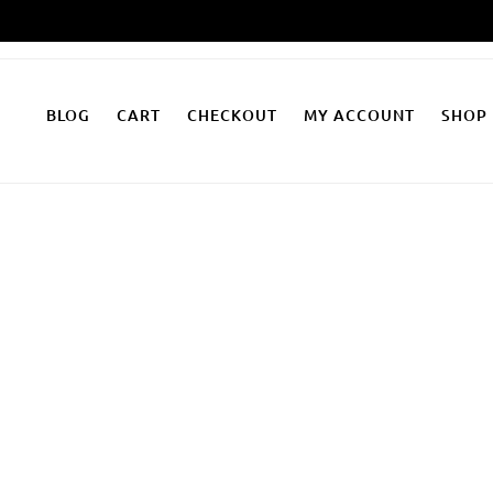
Zum
Inhalt
springen
BLOG
CART
CHECKOUT
MY ACCOUNT
SHOP