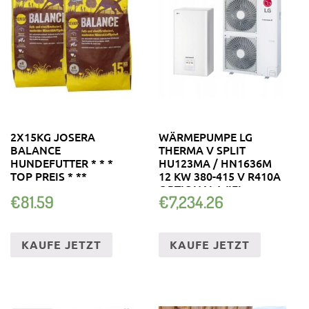
2X15KG JOSERA
WÄRMEPUMPE LG
BALANCE
THERMA V SPLIT
HUNDEFUTTER * * *
HU123MA / HN1636M
TOP PREIS * **
12 KW 380-415 V R410A
OPTIONAL WIFI
€
81.59
€
7,234.26
KAUFE JETZT
KAUFE JETZT