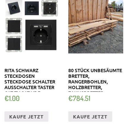
RITA SCHWARZ
80 STÜCK UNBESÄUMTE
STECKDOSEN
BRETTER,
STECKDOSE SCHALTER
RANGERBOHLEN,
AUSSCHALTER TASTER
HOLZBRETTER,
CAT TV SAT VDE
ZAUNSBRETTER,
€
1.00
€
784.51
SCHWARTENBRETT
KAUFE JETZT
KAUFE JETZT