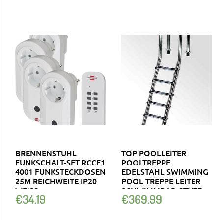
BRENNENSTUHL
TOP POOLLEITER
FUNKSCHALT-SET RCCE1
POOLTREPPE
4001 FUNKSTECKDOSEN
EDELSTAHL SWIMMING
25M REICHWEITE IP20
POOL TREPPE LEITER
WEISS
SCHWIMMBAD STUFE
€
34.19
€
369.99