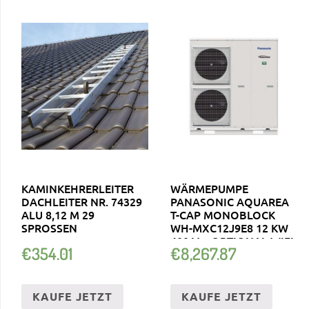
KAMINKEHRERLEITER
WÄRMEPUMPE
DACHLEITER NR. 74329
PANASONIC AQUAREA
ALU 8,12 M 29
T-CAP MONOBLOCK
SPROSSEN
WH-MXC12J9E8 12 KW
400 V + OPTIONAL WIFI
€
354.01
€
8,267.87
KAUFE JETZT
KAUFE JETZT