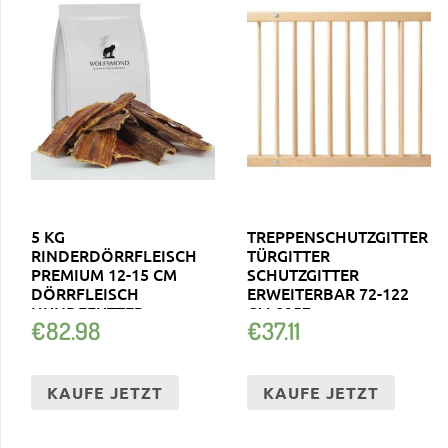
5 KG
TREPPENSCHUTZGITTER
RINDERDÖRRFLEISCH
TÜRGITTER
PREMIUM 12-15 CM
SCHUTZGITTER
DÖRRFLEISCH
ERWEITERBAR 72-122
HUNDEFUTTER
CM 8257
€
82.98
€
37.11
SCHLUND KAUSNACK
KAUFE JETZT
KAUFE JETZT