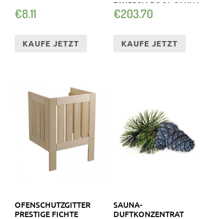
0X55CM POOL SAUNA G
€
8.11
€
203.70
ARTEN DUSCHE
KAUFE JETZT
KAUFE JETZT
OFENSCHUTZGITTER
SAUNA-
PRESTIGE FICHTE
DUFTKONZENTRAT