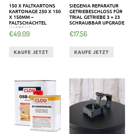
150 X FALTKARTONS
SIEGENIA REPARATUR
KARTONAGE 250 X 150
GETRIEBESCHLOSS FÜR T
X 150MM –
RIAL GETRIEBE 3 + 23 S
FALTSCHACHTEL
CHRAUBBAR UPGRADE
KARTONS
€
49.09
€
17.56
KAUFE JETZT
KAUFE JETZT