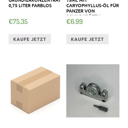
0,75 LITER FARBLOS
CARYOPHYLLUS-ÖL FÜR
PANZER VON
SCHILDKRÖTEN
€
75.35
€
6.99
TERRARIUM
KAUFE JETZT
KAUFE JETZT