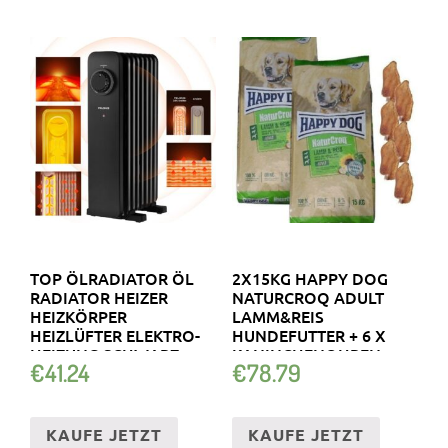
TOP ÖLRADIATOR ÖL
2X15KG HAPPY DOG
RADIATOR HEIZER
NATURCROQ ADULT
HEIZKÖRPER
LAMM&REIS
HEIZLÜFTER ELEKTRO-
HUNDEFUTTER + 6 X
HEIZUNG SCHWARZ
KANINCHENOHREN
€
41.24
€
78.79
KAUFE JETZT
KAUFE JETZT