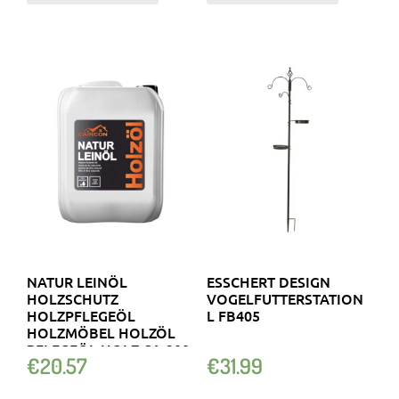
NATUR LEINÖL
ESSCHERT DESIGN
HOLZSCHUTZ
VOGELFUTTERSTATION
HOLZPFLEGEÖL
L FB405
HOLZMÖBEL HOLZÖL
PFLEGEÖL HOLZ CA-200
€
20.57
€
31.99
1-10L