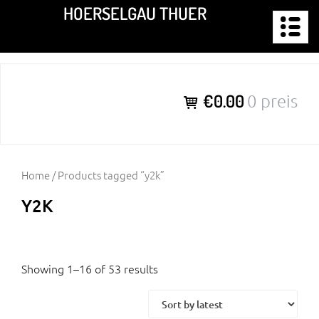
Zum
HOERSELGAU THUER
Inhalt
springen
€0.00
0 preis
Home
/ Products tagged “y2k”
Y2K
Showing 1–16 of 53 results