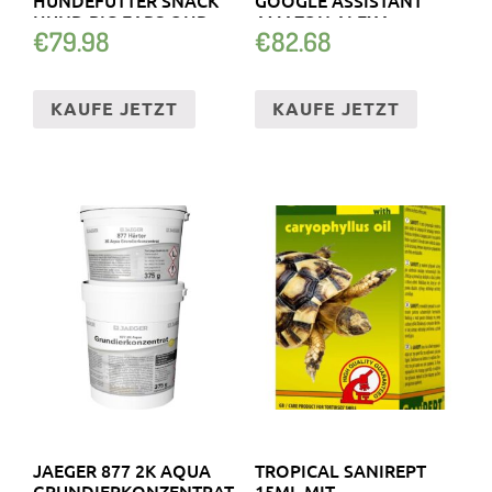
HUND PIG EARS OHR
AMAZON ALEXA
€
79.98
€
82.68
KAUFE JETZT
KAUFE JETZT
JAEGER 877 2K AQUA
TROPICAL SANIREPT
GRUNDIERKONZENTRAT
15ML MIT