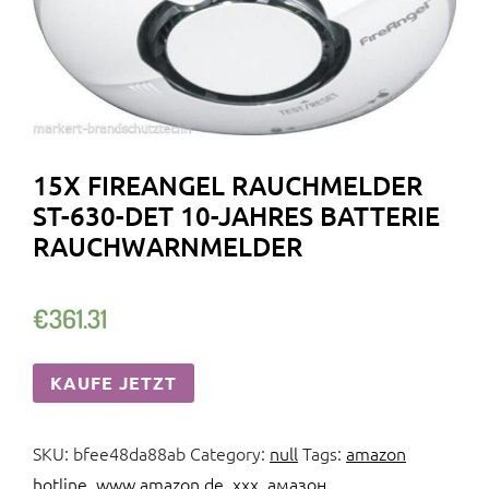
15X FIREANGEL RAUCHMELDER
ST-630-DET 10-JAHRES BATTERIE
RAUCHWARNMELDER
€
361.31
KAUFE JETZT
SKU:
bfee48da88ab
Category:
null
Tags:
amazon
hotline
,
www.amazon.de
,
xxx
,
амазон