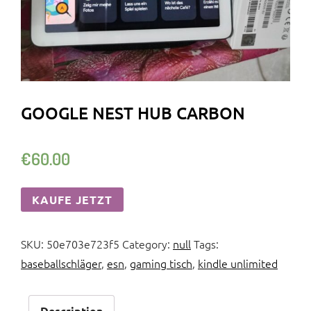
GOOGLE NEST HUB CARBON
€
60.00
KAUFE JETZT
SKU:
50e703e723f5
Category:
null
Tags:
baseballschläger
,
esn
,
gaming tisch
,
kindle unlimited
Description