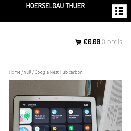
Zum
HOERSELGAU THUER
Inhalt
springen
€0.00
0 preis
Home
/
null
/ Google Nest Hub carbon