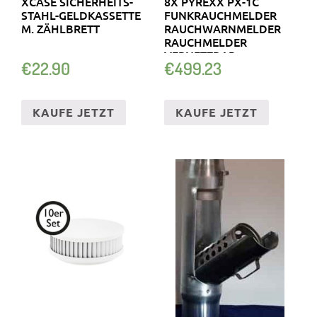
XCASE SICHERHEITS-
8X PYREXX PX-1C
STAHL-GELDKASSETTE
FUNKRAUCHMELDER
M. ZÄHLBRETT
RAUCHWARNMELDER
RAUCHMELDER
VERNETZBAR
€
22.90
€
499.23
KAUFE JETZT
KAUFE JETZT