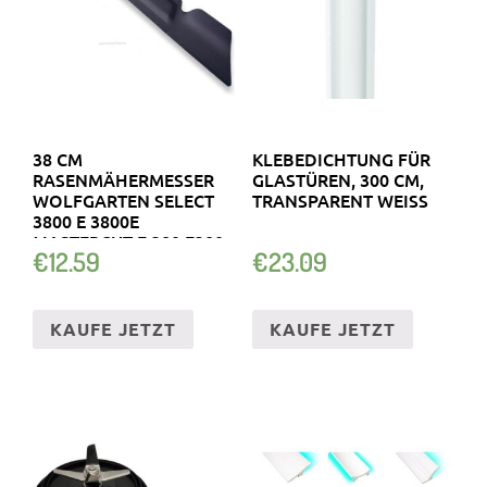
38 CM
KLEBEDICHTUNG FÜR
RASENMÄHERMESSER
GLASTÜREN, 300 CM,
WOLFGARTEN SELECT
TRANSPARENT WEISS
3800 E 3800E
MASTERCUT E 380 E380
€
12.59
€
23.09
VI38D
KAUFE JETZT
KAUFE JETZT