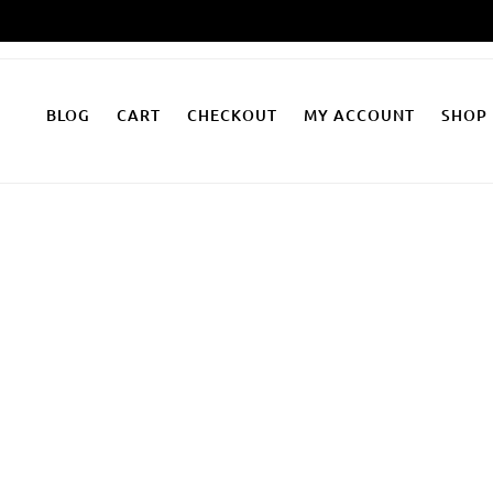
Zum
Inhalt
springen
BLOG
CART
CHECKOUT
MY ACCOUNT
SHOP