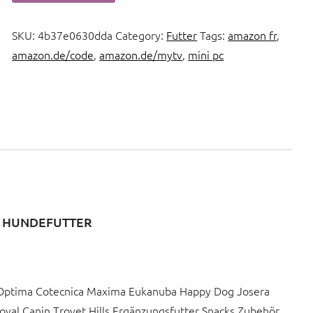
SKU:
4b37e0630dda
Category:
Futter
Tags:
amazon fr
,
amazon.de/code
,
amazon.de/mytv
,
mini pc
D HUNDEFUTTER
a Optima Cotecnica Maxima Eukanuba Happy Dog Josera
oyal Canin Trovet Hills Ergänzungsfutter Snacks Zubehör