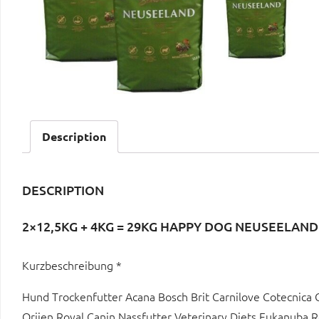
Description
DESCRIPTION
2×12,5KG + 4KG = 29KG HAPPY DOG NEUSEELAN
Kurzbeschreibung *
Hund Trockenfutter Acana Bosch Brit Carnilove Cotecnic
Orijen Royal Canin Nassfutter Veterinary Diets Eukanuba R