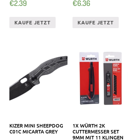
€
2.39
€
6.36
KARTONMESSER
KAUFE JETZT
KAUFE JETZT
KIZER MINI SHEEPDOG
1X WÜRTH 2K
C01C MICARTA GREY
CUTTERMESSER SET
9MM MIT 11 KLINGEN