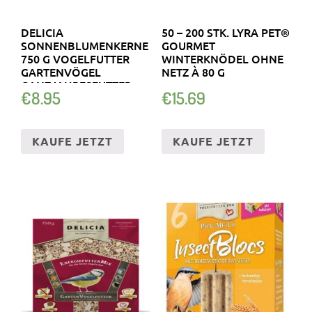
DELICIA
50 – 200 STK. LYRA PET®
SONNENBLUMENKERNE
GOURMET
750 G VOGELFUTTER
WINTERKNÖDEL OHNE
GARTENVÖGEL
NETZ À 80 G
GANZJAHRESFUTTER
€
8.95
€
15.69
KAUFE JETZT
KAUFE JETZT