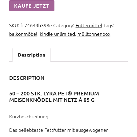
KAUFE JETZT
SKU:
fc74649b398e
Category:
Futtermittel
Tags:
balkonmöbel
,
kindle unlimited
,
mülltonnenbox
Description
DESCRIPTION
50 – 200 STK. LYRA PET® PREMIUM
MEISENKNÖDEL MIT NETZ À 85 G
Kurzbeschreibung
Das beliebteste Fettfutter mit ausgewogener