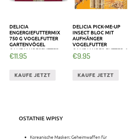
DELICIA
DELICIA PICK-ME-UP
ENGERGIEFUTTERMIX
INSECT BLOC MIT
750 G VOGELFUTTER
AUFHÄNGER
GARTENVÖGEL
VOGELFUTTER
GANZJAHRESFUTTER
GANZJAHRES FUTTER 6
€
11.95
€
9.95
ST
KAUFE JETZT
KAUFE JETZT
OSTATNIE WPISY
Koreanische Masken: Geheimwaffen für