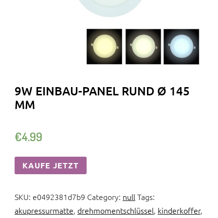
9W EINBAU-PANEL RUND Ø 145
MM
€
4.99
KAUFE JETZT
SKU:
e0492381d7b9
Category:
null
Tags:
akupressurmatte
,
drehmomentschlüssel
,
kinderkoffer
,