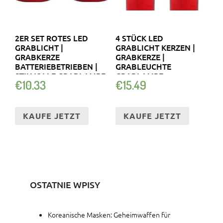
2ER SET ROTES LED
4 STÜCK LED
GRABLICHT |
GRABLICHT KERZEN |
GRABKERZE
GRABKERZE |
BATTERIEBETRIEBEN |
GRABLEUCHTE
STILVOLLE GRABLAMPE
GRABLAMPE
€
10.33
€
15.49
FRIEDHOFSKERZE
KAUFE JETZT
KAUFE JETZT
OSTATNIE WPISY
Koreanische Masken: Geheimwaffen für