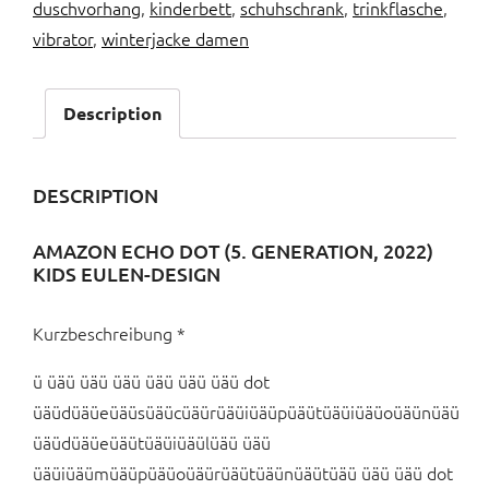
duschvorhang
,
kinderbett
,
schuhschrank
,
trinkflasche
,
vibrator
,
winterjacke damen
Description
DESCRIPTION
AMAZON ECHO DOT (5. GENERATION, 2022)
KIDS EULEN-DESIGN
Kurzbeschreibung *
ü üäü üäü üäü üäü üäü üäü dot
üäüdüäüeüäüsüäücüäürüäüiüäüpüäütüäüiüäüoüäünüäü
üäüdüäüeüäütüäüiüäülüäü üäü
üäüiüäümüäüpüäüoüäürüäütüäünüäütüäü üäü üäü dot