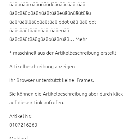
üäüpüäürüäüoüäüdüäüäücüäütüäü
üäücüäüoüäünüäütüäüeüäünüäütüäü
üäüfüäülüäüoüäütüäü ddot üäü üäü dot
üäüsüäütüäüoüäürüäüeüäü
üäücüäütüäügüäüoüäürüäü… Mehr
* maschinell aus der Artikelbeschreibung erstellt
Artikelbeschreibung anzeigen
Ihr Browser unterstützt keine IFrames.
Sie können die Artikelbeschreibung aber durch klick
auf diesen Link aufrufen.
Artikel Nr.:
0107216263
Melden |