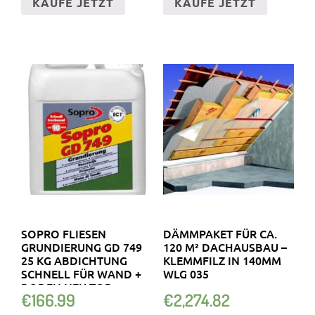
KAUFE JETZT
KAUFE JETZT
SOPRO FLIESEN
DÄMMPAKET FÜR CA.
GRUNDIERUNG GD 749
120 M² DACHAUSBAU –
25 KG ABDICHTUNG
KLEMMFILZ IN 140MM
SCHNELL FÜR WAND +
WLG 035
BODEN NEU TOP
€
166.99
€
2,274.82