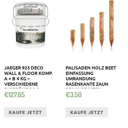
JAEGER 923 DECO
PALISADEN HOLZ BEET
WALL & FLOOR KOMP.
EINFASSUNG
A + B 4 KG –
UMRANDUNG
VERSCHIEDENE
RASENKANTE ZAUN
FARBTÖNE PG II
PFAHL PFOSTEN
€
127.65
€
3.50
GARTEN
KAUFE JETZT
KAUFE JETZT