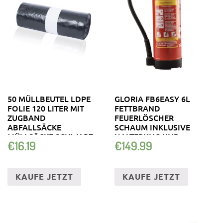
50 MÜLLBEUTEL LDPE
GLORIA FB6EASY 6L
FOLIE 120 LITER MIT
FETTBRAND
ZUGBAND
FEUERLÖSCHER
ABFALLSÄCKE
SCHAUM INKLUSIVE
MÜLLSÄCKE SCHWARZ
HALTERUNG UND
€
16.19
€
149.99
PLAKETTE
KAUFE JETZT
KAUFE JETZT