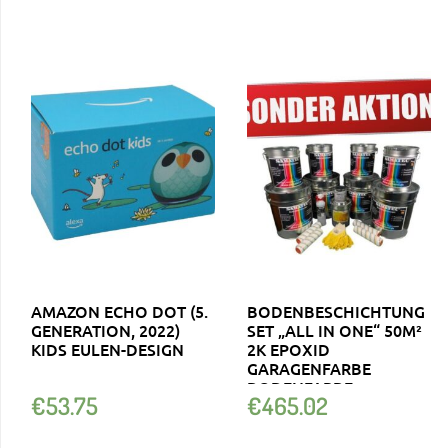
AMAZON ECHO DOT (5.
BODENBESCHICHTUNG
GENERATION, 2022)
SET „ALL IN ONE“ 50M²
KIDS EULEN-DESIGN
2K EPOXID
GARAGENFARBE
BODENFARBE
€
53.75
€
465.02
BETONFARBE