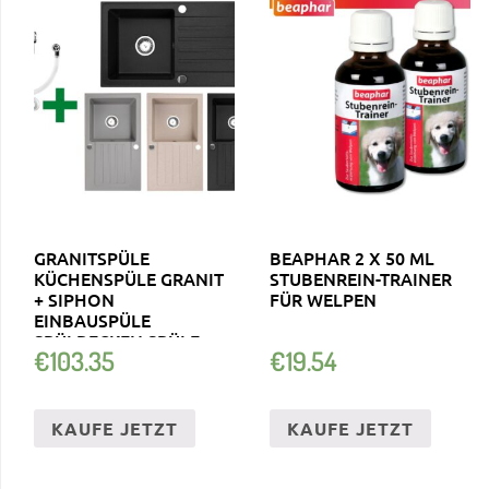
GRANITSPÜLE
BEAPHAR 2 X 50 ML
KÜCHENSPÜLE GRANIT
STUBENREIN-TRAINER
+ SIPHON
FÜR WELPEN
EINBAUSPÜLE
SPÜLBECKEN SPÜLE
€
103.35
€
19.54
GRANIT 75×45
KAUFE JETZT
KAUFE JETZT