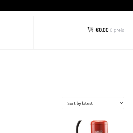
€0.00
0 preis