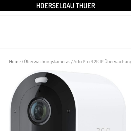
HOERSELGAU THUER
Home
/
Überwachungskameras
/ Arlo Pro 4 2K IP Überwachu