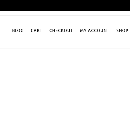
Zum
Inhalt
springen
BLOG
CART
CHECKOUT
MY ACCOUNT
SHOP