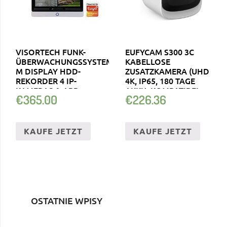
VISORTECH FUNK-
EUFYCAM S300 3C
ÜBERWACHUNGSSYSTEM
KABELLOSE
M DISPLAY HDD-
ZUSATZKAMERA (UHD
REKORDER 4 IP-
4K, IP65, 180 TAGE
KAMERAS & APP
AKKU, KOMPATIBEL
€
365.00
€
226.36
KAUFE JETZT
KAUFE JETZT
OSTATNIE WPISY