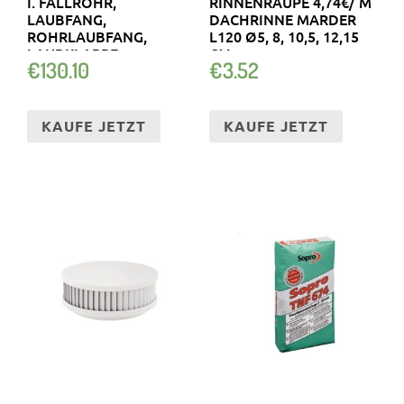
I. FALLROHR,
RINNENRAUPE 4,74€/ M
LAUBFANG,
DACHRINNE MARDER
ROHRLAUBFANG,
L120 Ø5, 8, 10,5, 12,15
LAUBKLAPPE
CM
€
130.10
€
3.52
KAUFE JETZT
KAUFE JETZT