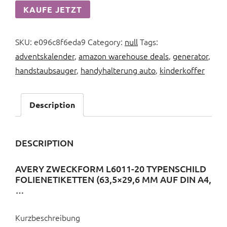
KAUFE JETZT
SKU:
e096c8f6eda9
Category:
null
Tags:
adventskalender
,
amazon warehouse deals
,
generator
,
handstaubsauger
,
handyhalterung auto
,
kinderkoffer
Description
DESCRIPTION
AVERY ZWECKFORM L6011-20 TYPENSCHILD
FOLIENETIKETTEN (63,5×29,6 MM AUF DIN A4,
…
Kurzbeschreibung